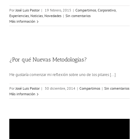
Por
José Luis Pastor
|
19 febrero, 2015
|
Compartimos
,
Corporativo
,
Experiencias
,
Noticias
,
Novedades
|
Sin comentarios
Más información
¿Por qué Nuevas Metodologías?
Me gustaría comenzar mi reflexión sobre uno de los pilares [...]
Por
José Luis Pastor
|
30 diciembre, 2014
|
Compartimos
|
Sin comentarios
Más información