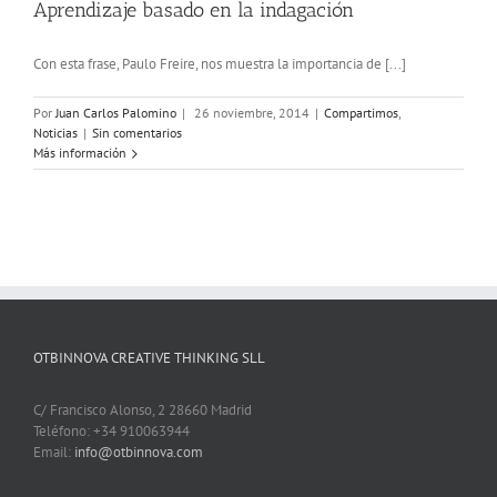
Aprendizaje basado en la indagación
Con esta frase, Paulo Freire, nos muestra la importancia de [...]
Por
Juan Carlos Palomino
|
26 noviembre, 2014
|
Compartimos
,
Noticias
|
Sin comentarios
Más información
OTBINNOVA CREATIVE THINKING SLL
C/ Francisco Alonso, 2 28660 Madrid
Teléfono: +34 910063944
Email:
info@otbinnova.com