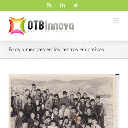
Rss
Linkedin
Twitter
Fotos a menores en los centros educativos
Ver
imagen
más
grande