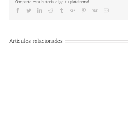
Comparte esta historia, elige tu plataforma!
Facebook
Twitter
Linkedin
Reddit
Tumblr
Google+
Pinterest
Vk
Email
Artículos relacionados