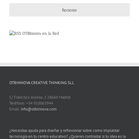
Reciente
OTBInnova en la Red
OTBINNOVA CREATIVE THINKING SLL
C/ Francisco Alonso, 2 28660 Madrid
Teléfono: +34 910063944
Email:
info@otbinnova.com
¿Necesitas ayuda para diseñar y reflexionar sobre como implantar
tecnología en tu centro educativo? ¿Quieres contrastar si tu idea es la